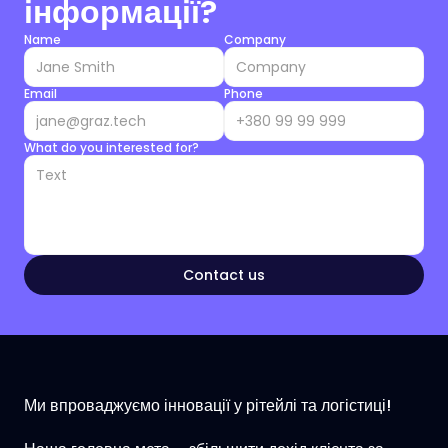
інформації?
Name
Company
Email
Phone
What do you interested for?
Contact us
Ми впроваджуємо інновації у рітейлі та логістиці!